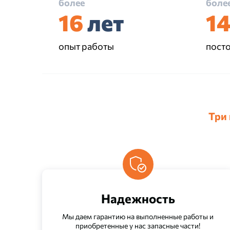
более
боле
16
лет
1
опыт работы
пост
Три
Надежность
Мы даем гарантию на выполненные работы и
приобретенные у нас запасные части!