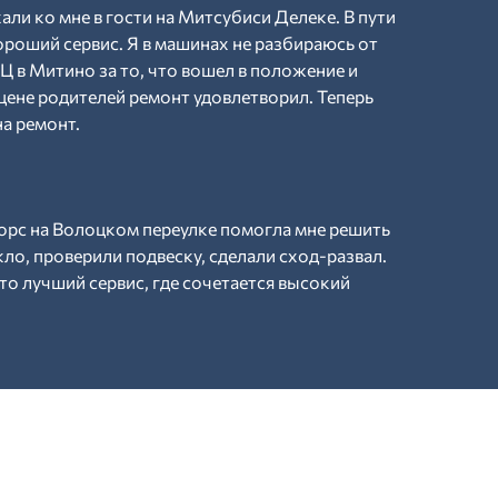
ли ко мне в гости на Митсубиси Делеке. В пути
роший сервис. Я в машинах не разбираюсь от
Ц в Митино за то, что вошел в положение и
цене родителей ремонт удовлетворил. Теперь
на ремонт.
торс на Волоцком переулке помогла мне решить
о, проверили подвеску, сделали сход-развал.
это лучший сервис, где сочетается высокий