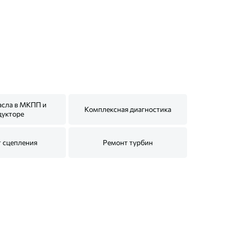
асла в МКПП и
Комплексная диагностика
дукторе
 сцепления
Ремонт турбин