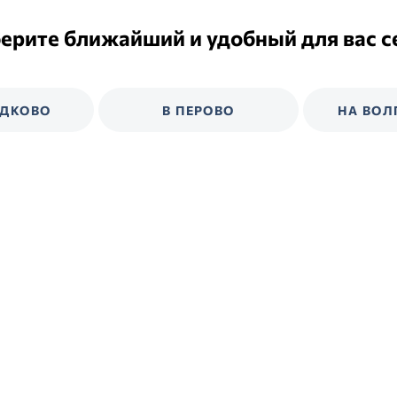
ерите ближайший и удобный для вас с
ЕДКОВО
В ПЕРОВО
НА ВОЛ
В Медведково
8 (495) 640-20-48
8 (49
ул. Полярная, д. 35
ул. Элект