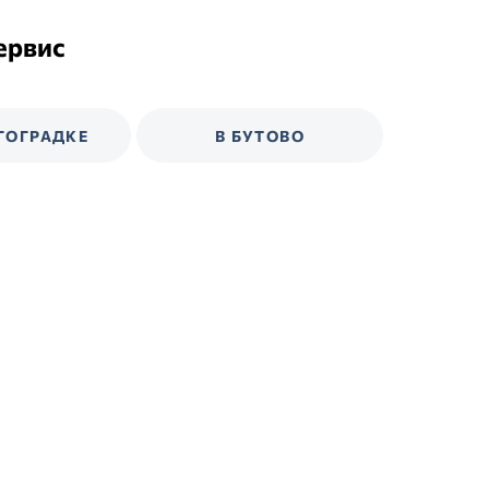
ервис
ГОГРАДКЕ
В БУТОВО
В Перово
На Волгоградке
5) 640-20-49
8 (495) 640-20
родная, д. 14, стр. 1
Михайловский пр., д.1, ст