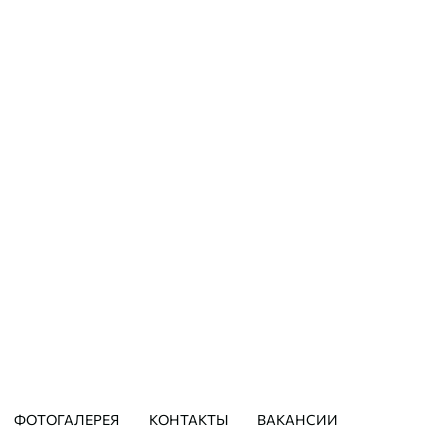
5) 640-20-49
8 (495) 640-20
родная, д. 14, стр. 1
Михайловский пр., д.1, ст
ежим работы:
режим работы:
21:00. Без выходных.
С 9:00 до 21:00. Без вы
ЗАПИСАТЬСЯ
ЗАПИСАТЬСЯ
ФОТОГАЛЕРЕЯ
КОНТАКТЫ
ВАКАНСИИ