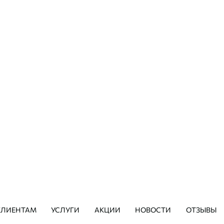
8 (495) 640-20-48
8 (49
ул. Полярная, д. 35
ул. Элект
режим работы:
р
с 9:00 до 21:00, без выходных.
С 9:00 до 
ЗАПИСАТЬСЯ
КЛИЕНТАМ
УСЛУГИ
АКЦИИ
НОВОСТИ
ОТЗЫВЫ