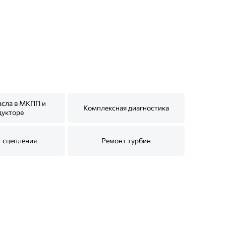
асла в МКПП и
Комплексная диагностика
дукторе
 сцепления
Ремонт турбин