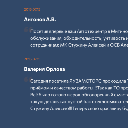
2015.07.15
Антонов А.В.
Посетив впервые ваш Автотехцентр в Митино
обслуживания, обходительность, учтивость
сотрудникам: МК Стужину Алексей и ОСБ Але
2015.07.15
Валерия Орлова
Сегодня посетила ЯУЗАМОТОРС,проходила Т
приёмом и качеством работы!!!Так как ТО пр
Всё было готово в срок обговоренный с маст
такую деталь как пустой бак стеклоомывател
Стужину Алексею!!!Теперь свою красавицу буд