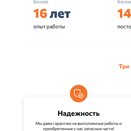
более
боле
16
лет
1
опыт работы
пост
Три
Надежность
Мы даем гарантию на выполненные работы и
приобретенные у нас запасные части!