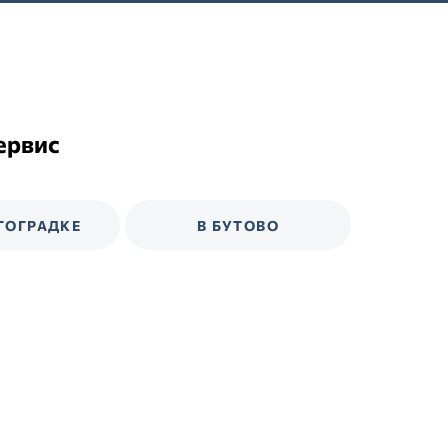
ервис
ГОГРАДКЕ
В БУТОВО
В Перово
На Волгоградке